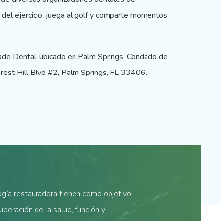
a del ejercicio, juega al golf y comparte momentos
ade Dental, ubicado en Palm Springs, Condado de
rest Hill Blvd #2, Palm Springs, FL 33406.
ogía restauradora tienen como objetivo
cuperación de la salud, función y